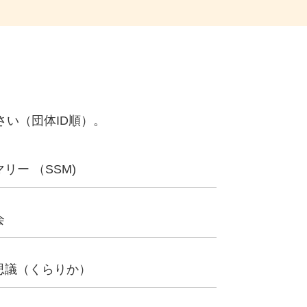
い（団体ID順）。
ー （SSM)
会
思議（くらりか）